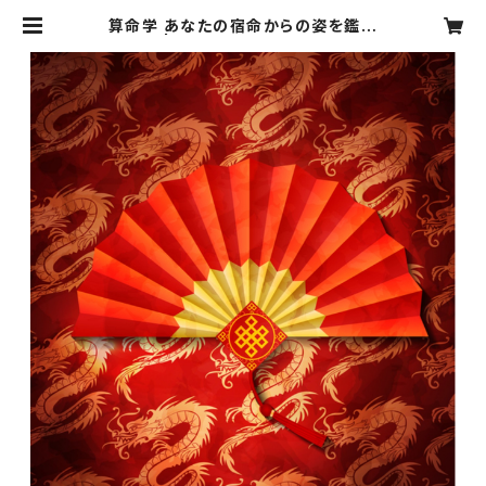
算命学 あなたの宿命からの姿を鑑定
します | 算命学占い鑑定師 龍メイ