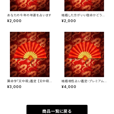
あなたの今年の年運を占います
結婚した方がいい宿命かどうか
を鑑定します。
¥2,000
¥2,000
算命学「天中殺」鑑定 【天中殺の
結婚相性占い鑑定・プレミアム
時期・詳細・対処法について】
版
¥3,000
¥4,000
商品一覧に戻る